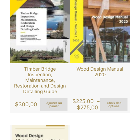
$310,00
Timber Bridge
Wood Design Manual
Inspection,
2020
Maintenance,
Restoration and Design
Detailing Guide
$
225,00
–
$
300,00
Ajouter au
Choix des
Plage
panier
$
275,00
options
de
prix :
$225,00
à
$275,00