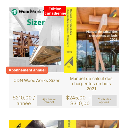
Édition
canadienne
Abonnement annuel
Manuel de calcul des
CDN WoodWorks Sizer
charpentes en bois
2021
$
210,00
/
$
245,00
–
Ajouter au
Choix des
Plage
année
chariot
$
310,00
options
de
prix :
$245,00
à